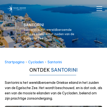
SANTORINI
Santorini is het wereldberoemde
Griekse eiland in het zuiden van de
Egeïsche Zee.
Startpagina
›
Cycladen
›
Santorini
ONTDEK
SANTORINI
Santorini is het wereldberoemde Griekse eiland in het zuiden
van de Egeïsche Zee. Het wordt beschouwd, en is dat ook, als
een van de mooiste eilanden van de Cycladen, bekend om
zijn prachtige zonsondergang.