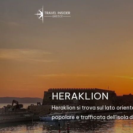
HERAKLION
Heraklion si trova sul lato orienta
popolare e trafficata dell'isola d