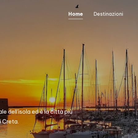
Home
Destinazioni
le dell'isola ed è la città più
i Creta.